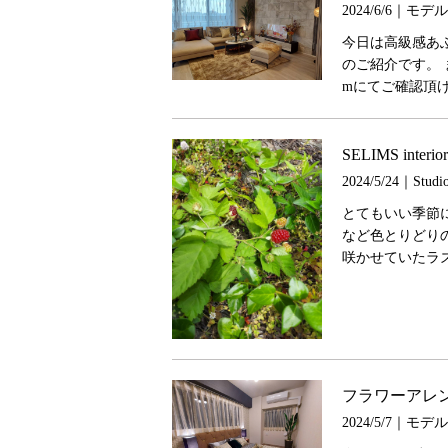
2024/6/6｜モ
今日は高級感あ
のご紹介です。 
mにてご確認頂け
SELIMS interio
2024/5/24｜Studio
とてもいい季節に
など色とりどり
咲かせていたラ
フラワーアレ
2024/5/7｜モ