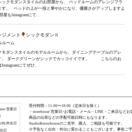
シックモダンスタイルのお部屋から、 ベッドルームのアレンジフラ
ます。 ベッドの上が一段と華やかになり、優雅さがアップしますよ
屋もInstagramにて…
ンジメント
シックモダンⅡ
モデルルーム
クモダンスタイルのモデルルームから、ダイニングテーブルのアレ
す。 ダークグリーンがシックでカッコイイです。 こちらのお
nstagramにてぜひ…
受付時間：11:00〜18:00（定休日を除く）
house 営業日
・storehouse 営業日=お電話・メール・LINE・ご来店な
日
商品の出荷などの手配可能日時にもなります。
出向/外出日
Studio&storehouseのご見学、購入、ご相談も可能です。
※予告なく出向・外出に変わることもございます。事前ご
外出日