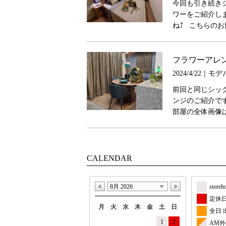
今回も引き続き
ワーをご紹介し
ね⤴︎ こちらのお部
フラワーアレ
2024/4/22｜
前回と同じシッ
ンジのご紹介で
部屋の全体画像はI
CALENDAR
8月 2026
store
定休
月
火
水
木
金
土
日
全日 
1
2
AM