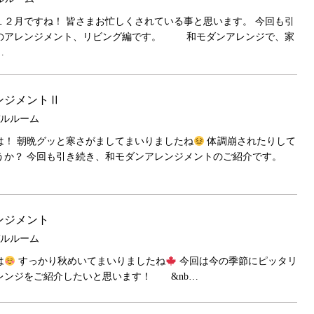
１２月ですね！ 皆さまお忙しくされている事と思います。 今回も引
のアレンジメント、リビング編です。 和モダンアレンジで、家
…
ンジメントⅡ
モデルルーム
は！ 朝晩グッと寒さがましてまいりましたね
体調崩されたりして
うか？ 今回も引き続き、和モダンアレンジメントのご紹介です。
ンジメント
モデルルーム
は
すっかり秋めいてまいりましたね
今回は今の季節にピッタリ
レンジをご紹介したいと思います！ &nb…