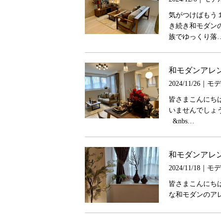
気がつけばもう
き続き和モダン
族でゆっくり落
和モダンアレ
2024/11/26｜
皆さまこんにち
いませんでしょ
&nbs…
和モダンアレ
2024/11/18｜
皆さまこんにち
な和モダンのア