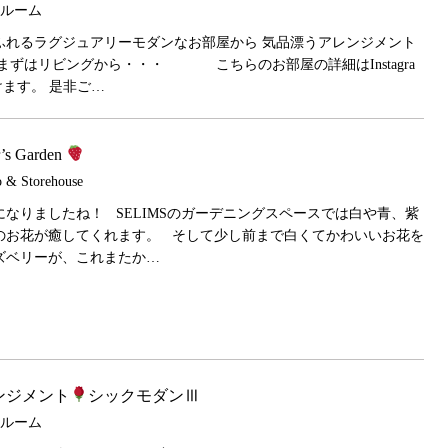
デルルーム
ふれるラグジュアリーモダンなお部屋から 気品漂うアレンジメント
まずはリビングから・・・ こちらのお部屋の詳細はInstagra
ます。 是非ご…
r’s Garden
 & Storehouse
なりましたね！ SELIMSのガーデニングスペースでは白や青、紫
のお花が癒してくれます。 そして少し前まで白くてかわいいお花を
ズベリーが、これまたか…
ンジメント
シックモダンⅢ
デルルーム