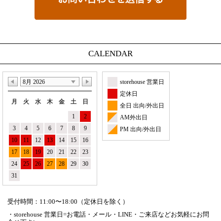
CALENDAR
8月 2026
storehouse 営業日
定休日
月
火
水
木
金
土
日
全日 出向/外出日
1
2
AM外出日
3
4
5
6
7
8
9
PM 出向/外出日
10
11
12
13
14
15
16
17
18
19
20
21
22
23
24
25
26
27
28
29
30
31
受付時間：11:00〜18:00（定休日を除く）
・storehouse 営業日=お電話・メール・LINE・ご来店などお気軽にお問