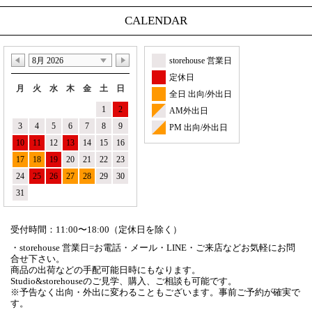
CALENDAR
8月 2026
storehouse 営業日
定休日
月
火
水
木
金
土
日
全日 出向/外出日
1
2
AM外出日
3
4
5
6
7
8
9
PM 出向/外出日
10
11
12
13
14
15
16
17
18
19
20
21
22
23
24
25
26
27
28
29
30
31
受付時間：11:00〜18:00（定休日を除く）
・storehouse 営業日=お電話・メール・LINE・ご来店などお気軽にお問
合せ下さい。
商品の出荷などの手配可能日時にもなります。
Studio&storehouseのご見学、購入、ご相談も可能です。
※予告なく出向・外出に変わることもございます。事前ご予約が確実で
す。