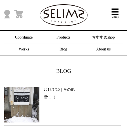
Coordinate
Products
おすすめshop
Works
Blog
About us
BLOG
2017/1/15｜その他
雪！！