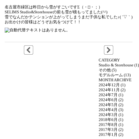
名古屋市緑区は昨日から雪がすごいですΣ（・□・；）
SELIMS Studio&Storehouseの前も雪が積もってました(^^)
雪でなんだかテンションが上がってしまうまだ子供な私でした♪( ´▽｀)
お出かけの皆様はどうぞお気をつけて！！
CATEGORY
Studio & Storehouse
(1)
その他
(5)
モデルルーム
(13)
MONTH ARCHIVE
2024年12月
(1)
2024年11月
(2)
2024年7月
(1)
2024年6月
(2)
2024年5月
(2)
2024年4月
(3)
2024年3月
(1)
2018年6月
(1)
2017年8月
(1)
2017年3月
(2)
2017年1月
(2)