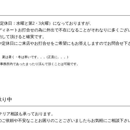
:00（定休日：水曜と第2・3火曜）になっておりますが、
ディネートお打合せの為に外出で不在になることがそれなりに多くござ
約して頂けると確実です。
や定休日にご来店やお打合せをご希望にもお答えしますのでお問合せ下
備です、夏は暑く・冬は寒いです。。。(正直に。。。)
事務所内であったまったり涼んで頂くことは可能です。
承り中
eにてインテリア相談も承っております。
のご依頼や不安なことお困りのことございましたらお気軽にご相談下さ