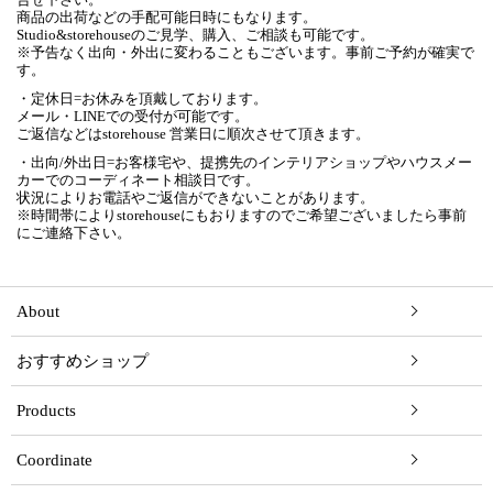
商品の出荷などの手配可能日時にもなります。
Studio&storehouseのご見学、購入、ご相談も可能です。
※予告なく出向・外出に変わることもございます。事前ご予約が確実で
す。
・定休日=お休みを頂戴しております。
メール・LINEでの受付が可能です。
ご返信などはstorehouse 営業日に順次させて頂きます。
・出向/外出日=お客様宅や、提携先のインテリアショップやハウスメー
カーでのコーディネート相談日です。
状況によりお電話やご返信ができないことがあります。
※時間帯によりstorehouseにもおりますのでご希望ございましたら事前
にご連絡下さい。
About
おすすめショップ
Products
Coordinate