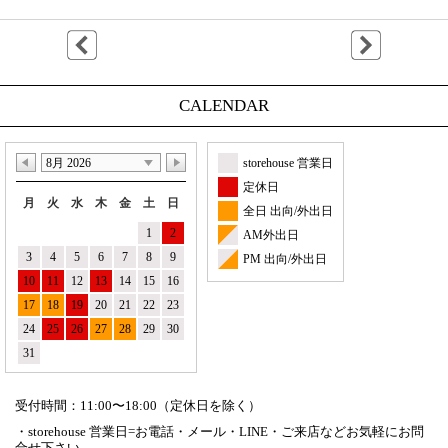
CALENDAR
8月 2026
storehouse 営業日
定休日
月
火
水
木
金
土
日
全日 出向/外出日
1
2
AM外出日
3
4
5
6
7
8
9
PM 出向/外出日
10
11
12
13
14
15
16
17
18
19
20
21
22
23
24
25
26
27
28
29
30
31
受付時間：11:00〜18:00（定休日を除く）
・storehouse 営業日=お電話・メール・LINE・ご来店などお気軽にお問
合せ下さい。