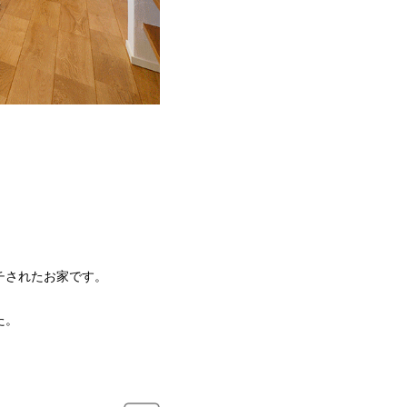
チされたお家です。
た。