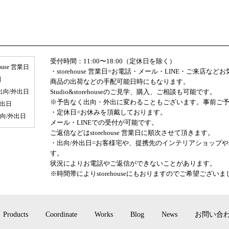
受付時間：11:00〜18:00（定休日を除く）
house 営業日
・storehouse 営業日=お電話・メール・LINE・ご来店な
日
商品の出荷などの手配可能日時にもなります。
出向/外出日
Studio&storehouseのご見学、購入、ご相談も可能です。
※予告なく出向・外出に変わることもございます。事前ご
外出日
・定休日=お休みを頂戴しております。
出向/外出日
メール・LINEでの受付が可能です。
ご返信などはstorehouse 営業日に順次させて頂きます。
・出向/外出日=お客様宅や、提携先のインテリアショップ
す。
状況によりお電話やご返信ができないことがあります。
※時間帯によりstorehouseにもおりますのでご希望ござ
Products
Coordinate
Works
Blog
News
お問い合