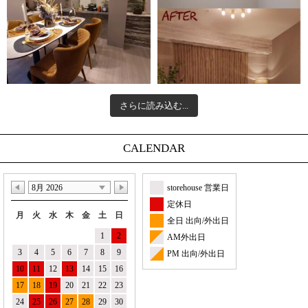
さらに読み込む...
CALENDAR
8月 2026
storehouse 営業日
定休日
月
火
水
木
金
土
日
全日 出向/外出日
1
2
AM外出日
3
4
5
6
7
8
9
PM 出向/外出日
10
11
12
13
14
15
16
17
18
19
20
21
22
23
24
25
26
27
28
29
30