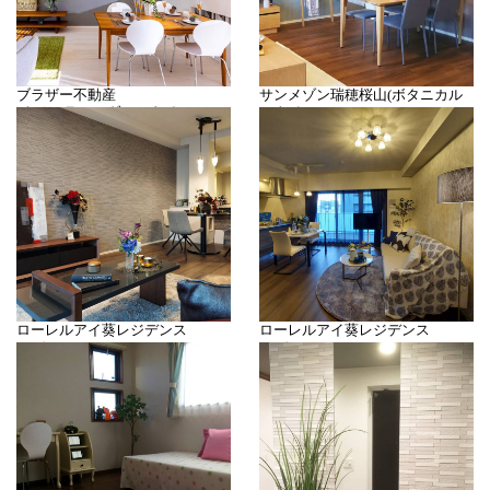
ブラザー不動産
サンメゾン瑞穂桜山(ボタニカル
(ナチュラルモダンスタイル)
スタイル)
モデルハウス
モデルルーム
ローレルアイ葵レジデンス
ローレルアイ葵レジデンス
モデルルームBType
モデルルームAType